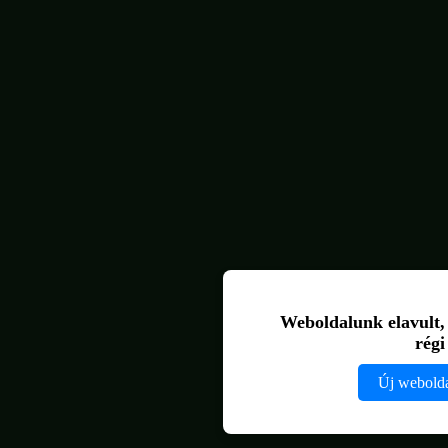
Weboldalunk elavult, ú
rég
Új webold