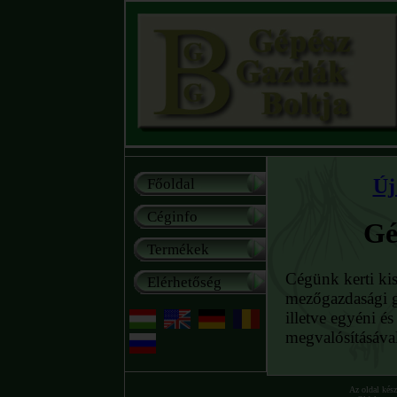
Új
Főoldal
Céginfo
Gé
Termékek
Cégünk kerti kis
Elérhetőség
mezőgazdasági g
illetve egyéni é
megvalósításáva
Az oldal kés