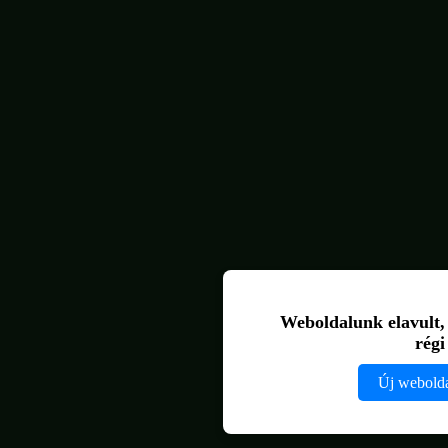
Weboldalunk elavult, ú
rég
Új webold